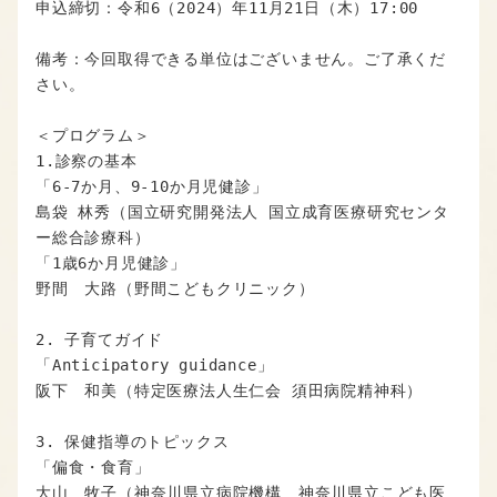
申込締切：令和6（2024）年11月21日（木）17:00

備考：今回取得できる単位はございません。ご了承くだ
さい。

＜プログラム＞

1.診察の基本

「6-7か月、9-10か月児健診」

島袋 林秀（国立研究開発法人 国立成育医療研究センタ
ー総合診療科）

「1歳6か月児健診」

野間　大路（野間こどもクリニック）

2. 子育てガイド

「Anticipatory guidance」

阪下　和美（特定医療法人生仁会 須田病院精神科）

3. 保健指導のトピックス

「偏食・食育」

大山　牧子（神奈川県立病院機構　神奈川県立こども医