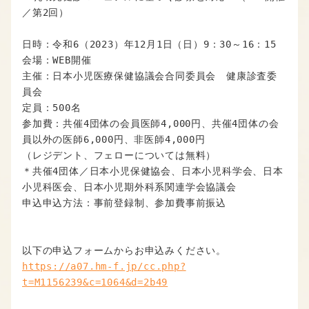
／第2回）

日時：令和6（2023）年12月1日（日）9：30～16：15

会場：WEB開催

主催：日本小児医療保健協議会合同委員会　健康診査委
員会

定員：500名

参加費：共催4団体の会員医師4,000円、共催4団体の会
員以外の医師6,000円、非医師4,000円

（レジデント、フェローについては無料）

＊共催4団体／日本小児保健協会、日本小児科学会、日本
小児科医会、日本小児期外科系関連学会協議会

申込申込方法：事前登録制、参加費事前振込

https://a07.hm-f.jp/cc.php?
t=M1156239&c=1064&d=2b49