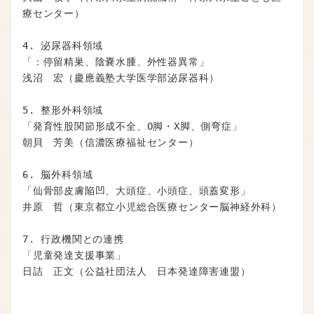
療センター）

4. 泌尿器科領域

「：停留精巣、陰嚢水腫、外性器異常」

浅沼　宏（慶應義塾大学医学部泌尿器科）

5. 整形外科領域

「発育性股関節形成不全、O脚・X脚、側弯症」

朝貝　芳美（信濃医療福祉センター）

6. 脳外科領域

「仙骨部皮膚陥凹、大頭症、小頭症、頭蓋変形」

井原　哲（東京都立小児総合医療センター脳神経外科）

7. 行政機関との連携

「児童発達支援事業」

日詰　正文（公益社団法人　日本発達障害連盟）
