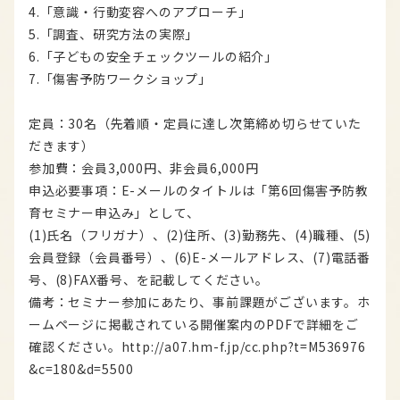
4.「意識・行動変容へのアプローチ」
5.「調査、研究方法の実際」
6.「子どもの安全チェックツールの紹介」
7.「傷害予防ワークショップ」
定員：30名（先着順・定員に達し次第締め切らせていた
だきます）
参加費：会員3,000円、非会員6,000円
申込必要事項：E-メールのタイトルは「第6回傷害予防教
育セミナー申込み」として、
(1)氏名（フリガナ）、(2)住所、(3)勤務先、(4)職種、(5)
会員登録（会員番号）、(6)E-メールアドレス、(7)電話番
号、(8)FAX番号、を記載してください。
備考：セミナー参加にあたり、事前課題がございます。ホ
ームページに掲載されている開催案内のPDFで詳細をご
確認ください。http://a07.hm-f.jp/cc.php?t=M536976
&c=180&d=5500