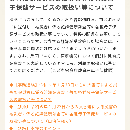
子保健サービスの取扱い等について
標記につきまして、別添のとおり各都道府県、市区町村あ
てに送付し、被災者に係る妊婦健康診査等の各種母子保
健サービスの取扱い等について、特段の配慮をお願いして
いるところです。該当する妊婦が受診等した場合には、別
紙を参考に適切に対応いただきますようお願いいたしま
す。なお、集団ではなく、医療機関において個別に乳幼児
健康診査を実施している場合にも、別紙の取扱いに準じ
てご対応ください。（こども家庭庁成育局母子保健課）
◆【事務連絡】令和６年１月23日からの大雪等による災
害の被災者に係る妊婦健康診査等の各種母子保健サービ
スの取扱い等について
◆〔別添〕令和６年１月23日からの大雪等による災害の
被災者に係る妊婦健康診査等の各種母子保健サービスの
取扱い等について（自治体宛て）
◆〔別紙〕支援のポイント