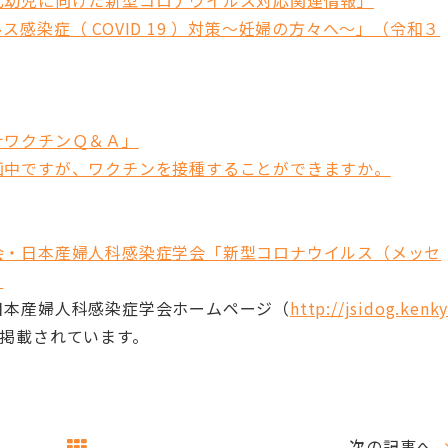
乳幼児に向けた新型コロナウイルス対応関連情報」
感染症（ COVID 19 ）対策～妊婦の方々へ～」（令和３
ナワクチンＱ＆Ａ」
画中ですが、ワクチンを接種することができますか。
会・日本産婦人科感染症学会「新型コロナウイルス（メッセ
」
本産婦人科感染症学会ホームページ（
http://jsidog.kenk
掲載されています。
次の記事へ