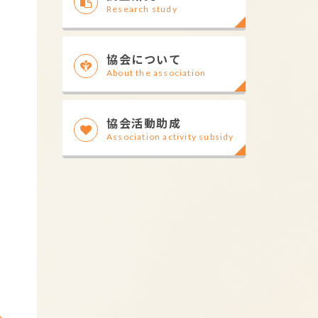
Research study
協会について
About the association
協会活動助成
Association activity subsidy
y