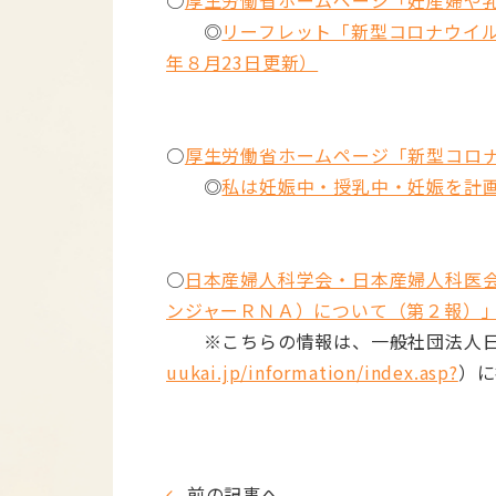
○
厚生労働省ホームページ「妊産婦や
◎
リーフレット「新型コロナウイルス
年８月23日更新）
○
厚生労働省ホームページ「新型コロ
◎
私は妊娠中・授乳中・妊娠を計
○
日本産婦人科学会・日本産婦人科医
ンジャーＲＮＡ）について（第２報）
※こちらの情報は、一般社団法人日
uukai.jp/information/index.asp?
）に
前の記事へ